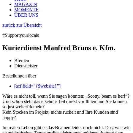
MAGAZIN
MOMENTE
ÜBER UNS
zurück zur Übersicht
#Supportyourlocals
Kurierdienst Manfred Bruns e. Kfm.
Bremen
Dienstleister
Bestellungen über
[acf field="{$website}"]
Wäre es nicht toll, wenn Sie sagen könnten: „Scotty, beam es her!“?
Und schon steht das ersehnte Teil direkt vor Ihnen und Sie können
so just weiterfriemeln?
Kein Stocken im Projekt, nichts ruckelt und Ihre Kunden sind
happy?
Im realen Leben gibt es das Beamen leider noch nicht. Das, was wir
an zeitkritischen Transportdienstleistungen anbieten, kommt dem