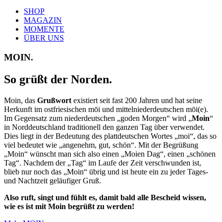
SHOP
MAGAZIN
MOMENTE
ÜBER UNS
MOIN.
So grüßt der Norden.
Moin, das
Grußwort
existiert seit fast 200 Jahren und hat seine
Herkunft im ostfriesischen mōi und mittelniederdeutschen mōi(e).
Im Gegensatz zum niederdeutschen „goden Morgen“ wird „
Moin
“
in Norddeutschland traditionell den ganzen Tag über verwendet.
Dies liegt in der Bedeutung des plattdeutschen Wortes „moi“, das so
viel bedeutet wie „angenehm, gut, schön“. Mit der Begrüßung
„Moin“ wünscht man sich also einen „Moien Dag“, einen „schönen
Tag“. Nachdem der „Tag“ im Laufe der Zeit verschwunden ist,
blieb nur noch das „Moin“ übrig und ist heute ein zu jeder Tages-
und Nachtzeit geläufiger Gruß.
Also ruft, singt und fühlt es, damit bald alle Bescheid wissen,
wie es ist mit Moin begrüßt zu werden!